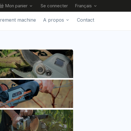
Mon panier
Se connecter
Français
trement machine
A propos
Contact