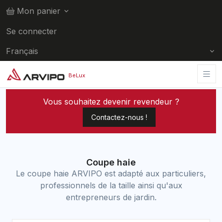
Mon panier
Se connecter
Français
Accueil
Coupe haie
BeLux
Vous souhaitez devenir revendeur ?
Contactez-nous !
Coupe haie
Le coupe haie ARVIPO est adapté aux particuliers,
professionnels de la taille ainsi qu'aux
entrepreneurs de jardin.