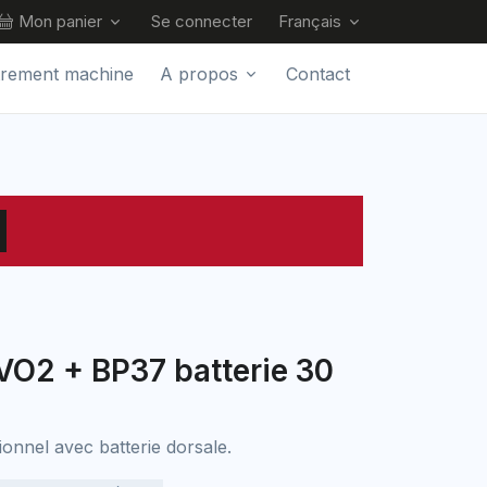
Mon panier
Se connecter
Français
trement machine
A propos
Contact
O2 + BP37 batterie 30
ionnel avec batterie dorsale.