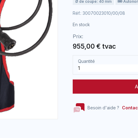
Ø de coupe: 40 mm
Autonomi
Réf.: 30070023010/00/08
En stock
Prix:
955,00 € tvac
Quantité
A
Besoin d'aide ?
Contac