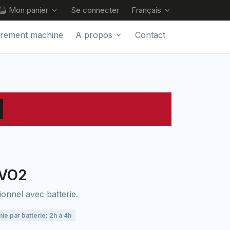
Mon panier
Se connecter
Français
trement machine
A propos
Contact
EVO2
ionnel avec batterie.
e par batterie: 2h à 4h