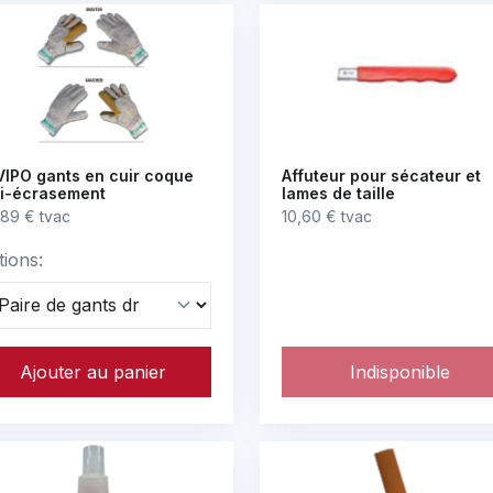
IPO gants en cuir coque
Affuteur pour sécateur et
ti-écrasement
lames de taille
,89 € tvac
10,60 € tvac
tions:
Ajouter au panier
Indisponible