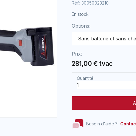
Réf.: 30050023210
En stock
Options:
Prix:
281,00 € tvac
Quantité
A
Besoin d'aide ?
Contac