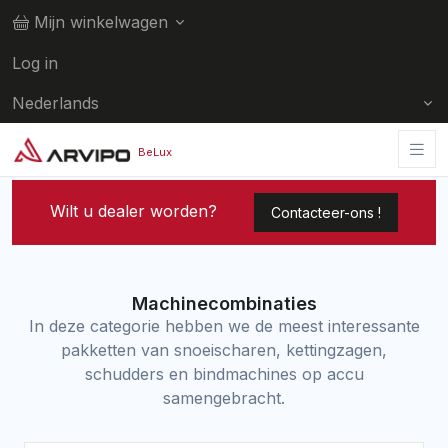
Mijn winkelwagen
Log in
Nederlands
Home
Machinecombinaties
BeLux
Wilt u dealer worden?
Contacteer-ons !
Machinecombinaties
In deze categorie hebben we de meest interessante
pakketten van snoeischaren, kettingzagen,
schudders en bindmachines op accu
samengebracht.