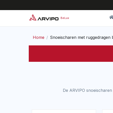
BeLux
Home
Snoeischaren met ruggedragen ba
De ARVIPO snoeischaren me