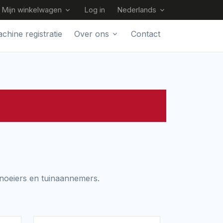
Mijn winkelwagen
Log in
Nederlands
chine registratie
Over ons
Contact
snoeiers en tuinaannemers.