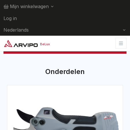
Mijn winkelwagen
Log in
Nederlands
Wilt u dealer worden?
Contacteer-ons !
BeLux
Onderdelen